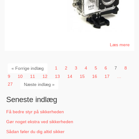
Læs mere
1
2
3
4
5
6
7
8
« Forrige indlæg
9
10
11
12
13
14
15
16
17
…
27
Næste indlæg »
Seneste indlæg
Få bedre styr på sikkerheden
Gør noget ekstra ved sikkerheden
Sådan føler du dig altid sikker