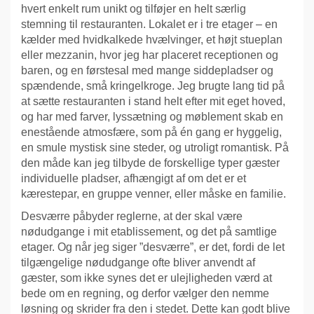
hvert enkelt rum unikt og tilføjer en helt særlig
stemning til restauranten. Lokalet er i tre etager – en
kælder med hvidkalkede hvælvinger, et højt stueplan
eller mezzanin, hvor jeg har placeret receptionen og
baren, og en førstesal med mange siddepladser og
spændende, små kringelkroge. Jeg brugte lang tid på
at sætte restauranten i stand helt efter mit eget hoved,
og har med farver, lyssætning og møblement skab en
enestående atmosfære, som på én gang er hyggelig,
en smule mystisk sine steder, og utroligt romantisk. På
den måde kan jeg tilbyde de forskellige typer gæster
individuelle pladser, afhængigt af om det er et
kærestepar, en gruppe venner, eller måske en familie.
Desværre påbyder reglerne, at der skal være
nødudgange i mit etablissement, og det på samtlige
etager. Og når jeg siger ”desværre”, er det, fordi de let
tilgængelige nødudgange ofte bliver anvendt af
gæster, som ikke synes det er ulejligheden værd at
bede om en regning, og derfor vælger den nemme
løsning og skrider fra den i stedet. Dette kan godt blive